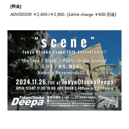
[料金]
ADV/DOOR ￥2,400-/￥2,900- (1drink charge ￥600-別途)