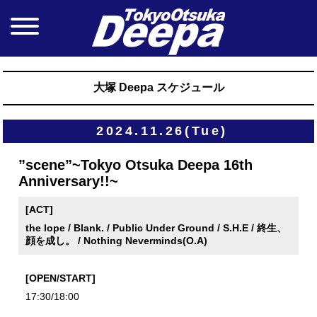
大塚 Deepa スケジュール
2024.11.26(Tue)
”scene”~Tokyo Otsuka Deepa 16th
Anniversary!!~
[ACT]
the lope / Blank. / Public Under Ground / S.H.E / 終生、
顔を成し。 / Nothing Neverminds(O.A)
[OPEN/START]
17:30/18:00