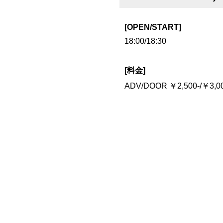
[OPEN/START]
18:00/18:30
[料金]
ADV/DOOR ￥2,500-/￥3,000