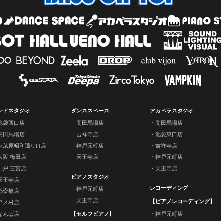
ンドスタジオ
ダンススペース
アカペラスタジオ
池袋西口店
高田馬場店
高田馬場店
高田馬場店
吉祥寺店
池袋東口店
秋葉原昭和通り口店
神戸元町店
吉祥寺店
大阪 梅田店
天王寺店
神戸元町店
神戸 三宮店
天王寺店
ピアノスタジオ
天王寺店
レコーディング
神戸元町店
心斎橋店
天王寺店
【ピアノレコーディング】
アメ村店
なんば店
【セルフピアノ】
神戸元町店