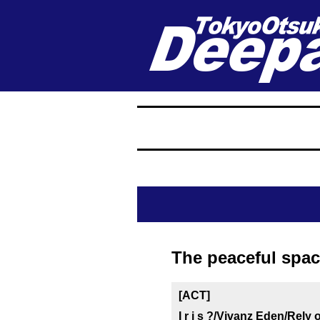
The peaceful spa
[ACT]
I r i s ?/Vivanz Eden