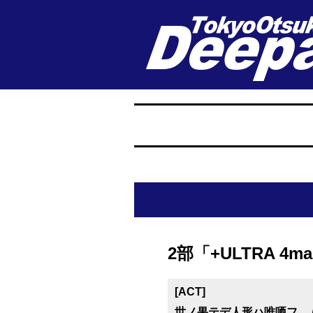
2部「+ULTRA 4ma
[ACT]
世ノ果テデ人形ハ唯哂フ。 / S