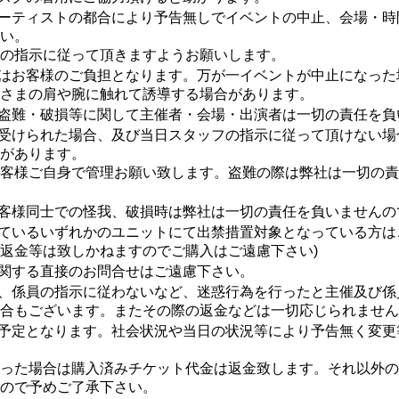
ーティストの都合により予告無しでイベントの中止、会場・時
い。
の指示に従って頂きますようお願いします。
はお客様のご負担となります。万が一イベントが中止になった
さまの肩や腕に触れて誘導する場合があります。
盗難・破損等に関して主催者・会場・出演者は一切の責任を負
受けられた場合、及び当日スタッフの指示に従って頂けない場
があります。
客様ご自身で管理お願い致します。盗難の際は弊社は一切の責
客様同士での怪我、破損時は弊社は一切の責任を負いませんの
ているいずれかのユニットにて出禁措置対象となっている方は
返金等は致しかねますのでご購入はご遠慮下さい)
関する直接のお問合せはご遠慮下さい。
、係員の指示に従わないなど、迷惑行為を行ったと主催及び係
合もございます。またその際の返金などは一切応じられません
予定となります。社会状況や当日の状況等により予告無く変更
った場合は購入済みチケット代金は返金致します。それ以外の場
ので予めご了承下さい。