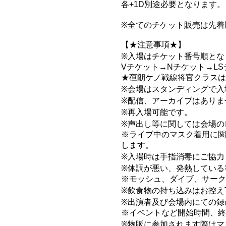
各+1D別途必要となります。
※全てのチケット販売は先着
【★注意事項★】
※入場はチケット番号順とな
Vチケット→Nチケット→L
★亱朙ケノ戦線将官クラスは
※会場はスタンディングで入
※配信、アーカイブはありま
※再入場可能です。
※声出し等に関しては会場の
※ライブ中のマスク着用に関
します。
※入場時は手指消毒にご協力
※体調が悪い、発熱している
※モッシュ、ダイブ、サー
※飲食物の持ち込みはお控え
※出演者及び会場内にての録
※イベントなど開始時間、終
※物販に参加されます際はマ