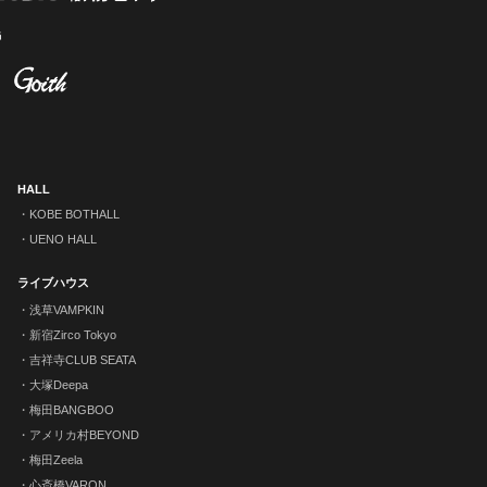
HALL
KOBE BOTHALL
UENO HALL
ライブハウス
浅草VAMPKIN
新宿Zirco Tokyo
吉祥寺CLUB SEATA
大塚Deepa
梅田BANGBOO
アメリカ村BEYOND
梅田Zeela
心斎橋VARON