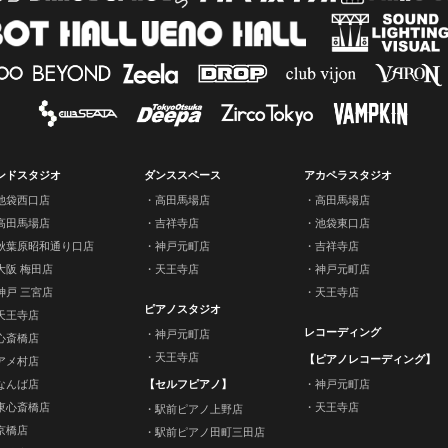
ンドスタジオ
ダンススペース
アカペラスタジオ
池袋西口店
高田馬場店
高田馬場店
高田馬場店
吉祥寺店
池袋東口店
秋葉原昭和通り口店
神戸元町店
吉祥寺店
大阪 梅田店
天王寺店
神戸元町店
神戸 三宮店
天王寺店
ピアノスタジオ
天王寺店
レコーディング
神戸元町店
心斎橋店
天王寺店
【ピアノレコーディング】
アメ村店
なんば店
【セルフピアノ】
神戸元町店
東心斎橋店
天王寺店
駅前ピアノ上野店
京橋店
駅前ピアノ田町三田店