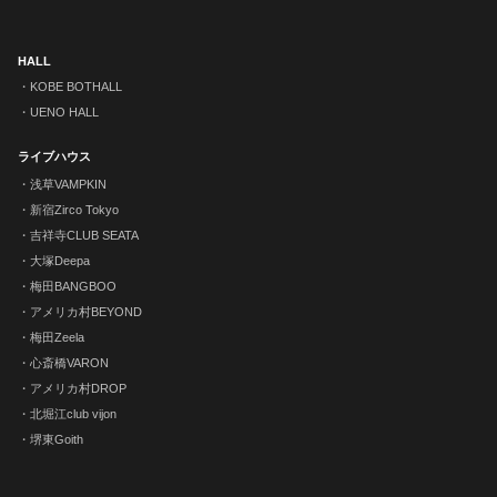
HALL
KOBE BOTHALL
UENO HALL
ライブハウス
浅草VAMPKIN
新宿Zirco Tokyo
吉祥寺CLUB SEATA
大塚Deepa
梅田BANGBOO
アメリカ村BEYOND
梅田Zeela
心斎橋VARON
アメリカ村DROP
北堀江club vijon
堺東Goith