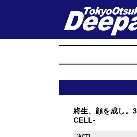
終生、顔を成し。3rd e
CELL-
[ACT]