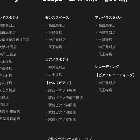
ンドスタジオ
ダンススペース
アカペラスタジオ
池袋西口店
高田馬場店
高田馬場店
高田馬場店
吉祥寺店
池袋東口店
秋葉原昭和通り口店
神戸元町店
吉祥寺店
大阪 梅田店
天王寺店
神戸元町店
神戸 三宮店
天王寺店
ピアノスタジオ
天王寺店
レコーディング
神戸元町店
心斎橋店
天王寺店
【ピアノレコーディング】
アメ村店
なんば店
【セルフピアノ】
神戸元町店
東心斎橋店
天王寺店
駅前ピアノ上野店
京橋店
駅前ピアノ田町三田店
尼崎店
駅前ピアノ神田店
西宮 甲東園店
駅前ピアノ池袋店
堺 深井駅前店
駅前ピアノ赤羽店
©株式会社ベースオントップ